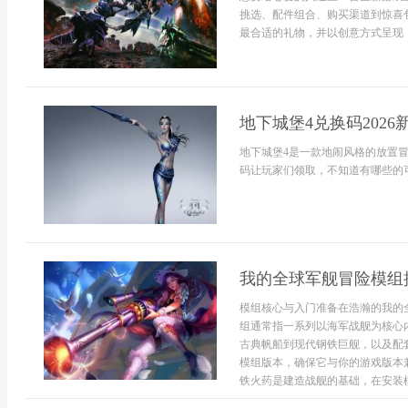
挑选、配件组合、购买渠道到惊喜
最合适的礼物，并以创意方式呈现，.
地下城堡4兑换码2026
地下城堡4是一款地闹风格的放置
码让玩家们领取，不知道有哪些的可以
我的全球军舰冒险模组
模组核心与入门准备在浩瀚的我的
组通常指一系列以海军战舰为核心
古典帆船到现代钢铁巨舰，以及配
模组版本，确保它与你的游戏版本
铁火药是建造战舰的基础，在安装模组