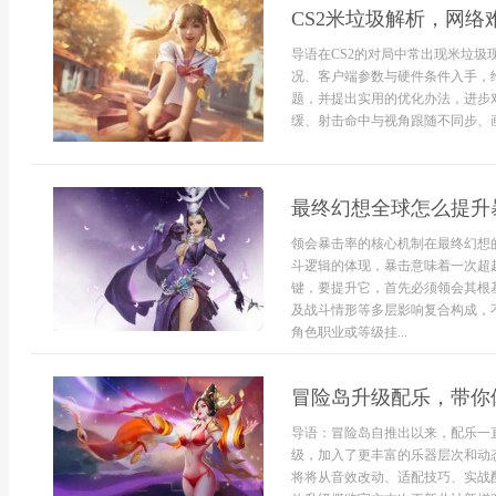
CS2米垃圾解析，网络
导语在CS2的对局中常出现米垃
况、客户端参数与硬件条件入手，
题，并提出实用的优化办法，进步
缓、射击命中与视角跟随不同步、画
最终幻想全球怎么提升
领会暴击率的核心机制在最终幻想
斗逻辑的体现，暴击意味着一次超
键，要提升它，首先必须领会其根
及战斗情形等多层影响复合构成，
角色职业或等级挂...
冒险岛升级配乐，带你
导语：冒险岛自推出以来，配乐一
级，加入了更丰富的乐器层次和动
将将从音效改动、适配技巧、实战