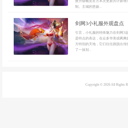
效升级概览官方本次更新共计新增
制。主城的悠扬...
剑网3小礼服外观盘点
引言，小礼服的特殊魅力在剑网3
是特点的表达，在众多华美或飒爽
方特别的天地，它们往往跳脱出传
了一抹别...
Copyright © 2026 All Rights