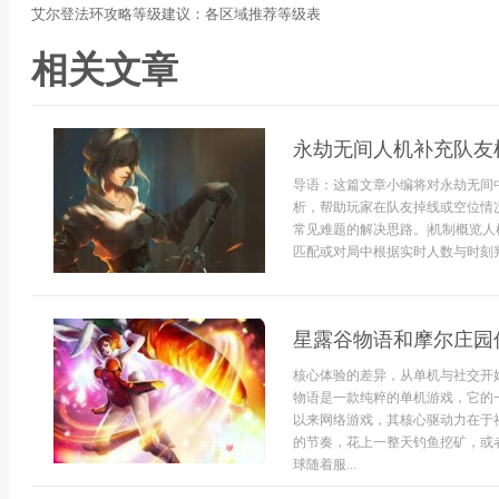
艾尔登法环攻略等级建议：各区域推荐等级表
相关文章
永劫无间人机补充队友
导语：这篇文章小编将对永劫无间
析，帮助玩家在队友掉线或空位情
常见难题的解决思路。|机制概览
匹配或对局中根据实时人数与时刻判
星露谷物语和摩尔庄园
核心体验的差异，从单机与社交开
物语是一款纯粹的单机游戏，它的
以来网络游戏，其核心驱动力在于
的节奏，花上一整天钓鱼挖矿，或
球随着服...