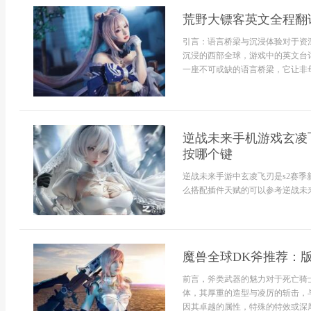
荒野大镖客英文全程翻
引言：语言桥梁与沉浸体验对于资
沉浸的西部全球，游戏中的英文台
一座不可或缺的语言桥梁，它让非母
逆战未来手机游戏玄凌
按哪个键
逆战未来手游中玄凌飞刃是s2赛
么搭配插件天赋的可以参考逆战未来
魔兽全球DK斧推荐：
前言，斧类武器的魅力对于死亡骑
体，其厚重的造型与凌厉的斩击，
因其卓越的属性，特殊的特效或深厚