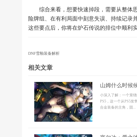
综合来看，想要快速掉段，需要从整体
险牌组、在有利局面中刻意失误、持续记录
这些要点后，你将在炉石传说的排位中顺利
DNF雪釉装备解析
相关文章
山姆什么时候候
小深入了解：一个萦绕心
PS5，这一个从PS
合金装备的主角，固...