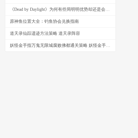
《Dead by Daylight》为何有些局明明优势却还是会翻车
原神鱼位置大全：钓鱼协会兑换指南
道天录仙踪遗迹方法策略 道天录阵容
妖怪金手指万鬼无限城腐败佛都通关策略 妖怪金手指万鬼之巅难度1