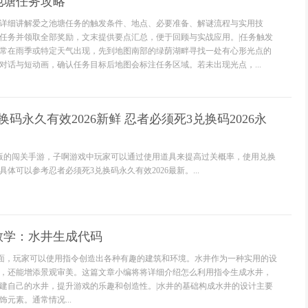
池塘任务攻略
详细讲解爱之池塘任务的触发条件、地点、必要准备、解谜流程与实用技
任务并领取全部奖励，文末提供要点汇总，便于回顾与实战应用。|任务触发
常在雨季或特定天气出现，先到地图南部的绿荫湖畔寻找一处有心形光点的
对话与短动画，确认任务目标后地图会标注任务区域。若未出现光点，...
码永久有效2026新鲜 忍者必须死3兑换码2026永
版的闯关手游，子啊游戏中玩家可以通过使用道具来提高过关概率，使用兑换
体可以参考忍者必须死3兑换码永久有效2026最新。...
教学：水井生成代码
里面，玩家可以使用指令创造出各种有趣的建筑和环境。水井作为一种实用的设
，还能增添景观审美。这篇文章小编将将详细介绍怎么利用指令生成水井，
建自己的水井，提升游戏的乐趣和创造性。|水井的基础构成水井的设计主要
元素。通常情况...