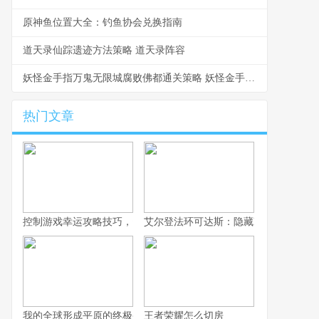
原神鱼位置大全：钓鱼协会兑换指南
道天录仙踪遗迹方法策略 道天录阵容
妖怪金手指万鬼无限城腐败佛都通关策略 妖怪金手指万鬼之巅难度1
热门文章
控制游戏幸运攻略技巧，资深玩家的深度思索
艾尔登法环可达斯：隐藏NPC？
我的全球形成平原的终极条件：寻找建家风水宝地！
王者荣耀怎么切房