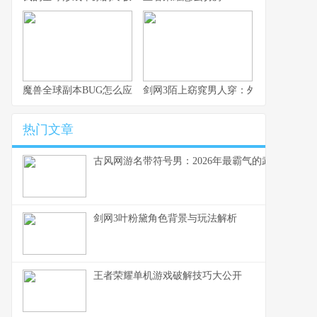
魔兽全球副本BUG怎么应对？解决技巧大揭秘
剑网3陌上窈窕男人穿：外观获取与搭配
热门文章
古风网游名带符号男：2026年最霸气的武侠昵称
剑网3叶粉黛角色背景与玩法解析
王者荣耀单机游戏破解技巧大公开