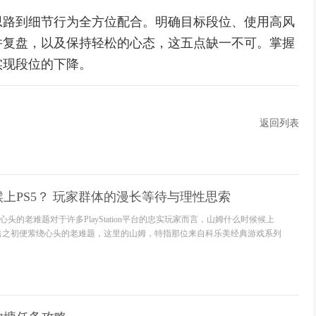
思路到细节行为全方位配合。明确目标段位、使用高风
并复盘，以及保持轻松的心态，这五点缺一不可。掌握
实现段位的下降。
返回列表
上PS5？ 玩家群体的漫长等待与理性思索
头的老难题对于许多PlayStation平台的忠实玩家而言，山姆什么时候候上
5发售之初便萦绕心头的老难题，这里的山姆，特指那位来自科乐美经典游戏系列