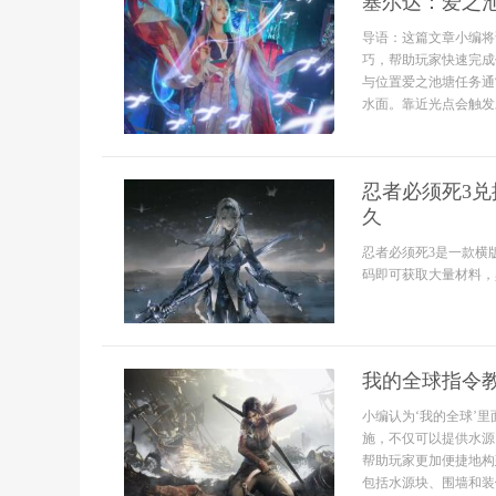
塞尔达：爱之
导语：这篇文章小编将
巧，帮助玩家快速完成
与位置爱之池塘任务通
水面。靠近光点会触发
忍者必须死3兑换
久
忍者必须死3是一款横
码即可获取大量材料，具
我的全球指令
小编认为‘我的全球’
施，不仅可以提供水源
帮助玩家更加便捷地构
包括水源块、围墙和装饰