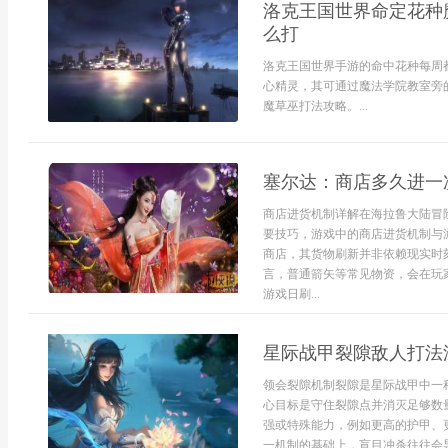
洛克王国世界命定花种
么打
洛克王国世界手游的命中花种每周都
心精灵，其可通过魔法学院教室旁
魔草巫打法攻略。...
塞尔达：商店多久进一
商店进货机制详解在海拉鲁大陆冒
要技巧，游戏中的商店进货机制与
商店，其货物刷新并非依赖现实时刻
言，普通箭矢等常见物资，会在玩
游戏日刷...
星际战甲裂隙敌人打法
领会裂隙机制裂隙是星际战甲中一
心目标是守住裂隙点并消灭足够数
强或特殊能力，例如更高的护甲、
一机制的基础上，盲目冲杀往往会导