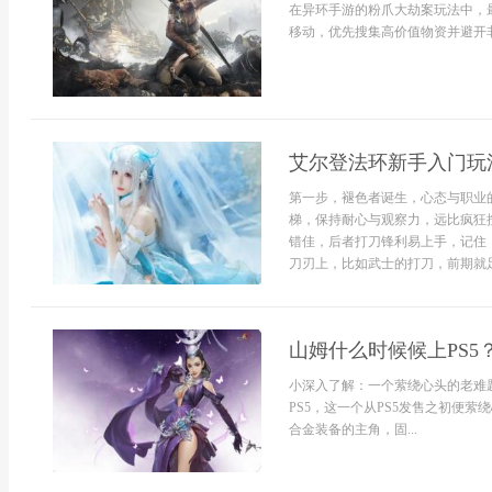
在异环手游的粉爪大劫案玩法中，
移动，优先搜集高价值物资并避开非
艾尔登法环新手入门玩
第一步，褪色者诞生，心态与职业
梯，保持耐心与观察力，远比疯狂
错佳，后者打刀锋利易上手，记住
刀刃上，比如武士的打刀，前期就足
山姆什么时候候上PS5
小深入了解：一个萦绕心头的老难题对
PS5，这一个从PS5发售之初便
合金装备的主角，固...