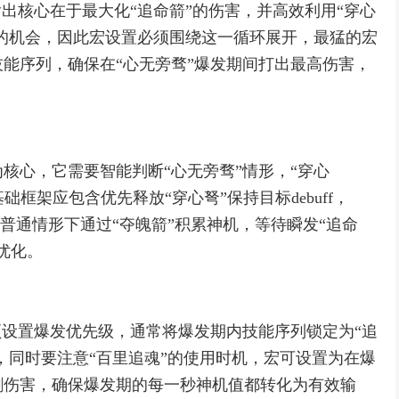
输出核心在于最大化“追命箭”的伤害，并高效利用“穿心
命的机会，因此宏设置必须围绕这一循环展开，最猛的宏
能序列，确保在“心无旁骛”爆发期间打出最高伤害，
核心，它需要智能判断“心无旁骛”情形，“穿心
基础框架应包含优先释放“穿心弩”保持目标debuff，
在普通情形下通过“夺魄箭”积累神机，等待瞬发“追命
优化。
须设置爆发优先级，通常将爆发期内技能序列锁定为“追
，同时要注意“百里追魂”的使用时机，宏可设置为在爆
割伤害，确保爆发期的每一秒神机值都转化为有效输