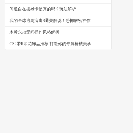
问道自在摆摊卡是真的吗？玩法解析
我的全球逃离病毒8通关解说！恐怖解密神作
木希永劫无间操作风格解析
CS2带R印花饰品推荐 打造你的专属枪械美学