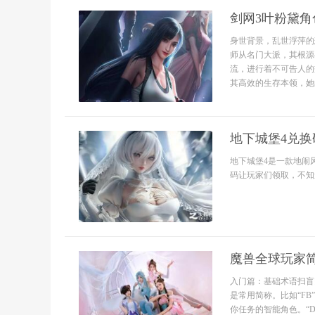
剑网3叶粉黛
身世背景，乱世浮萍的
师从名门大派，其根源
流，进行着不可告人的
其高效的生存本领，她的
地下城堡4兑换码
地下城堡4是一款地闹
码让玩家们领取，不知道
魔兽全球玩家
入门篇：基础术语扫盲
是常用简称。比如“FB
你任务的智能角色。“DP