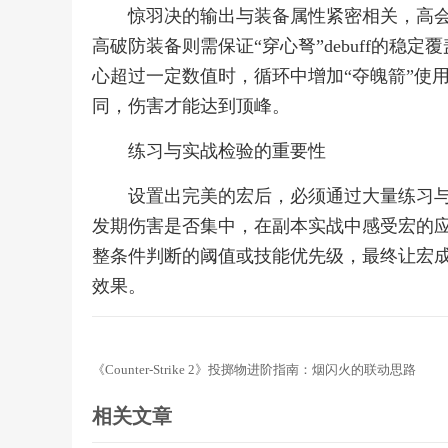
惊羽决的输出与装备属性紧密相关，高
高破防装备则需保证“穿心弩”debuff的
心超过一定数值时，循环中增加“夺魄箭”使
同，伤害才能达到顶峰。
练习与实战检验的重要性
设置出完美的宏后，必须通过大量练习
发期伤害是否集中，在副本实战中感受宏的
整条件判断的阈值或技能优先级，最终让宏
效果。
《Counter-Strike 2》投掷物进阶指南：烟闪火的联动思路
相关文章