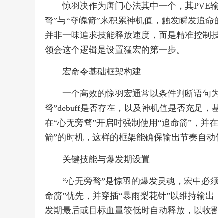
惊羽决作为唐门心法其中一个，其PVE
弩”与“夺魄箭”来积累神机值，触发瞬发追
并非一味追求技能释放速度，而是精准控制技
领会这个逻辑是设置猛宏的第一步。
宏命令基础框架构建
一个高效的惊羽宏通常以条件判断语句为
弩”debuff是否存在，以及神机值是否充足，
在“心无旁骛”开启时强制使用“追命箭”，并
箭”的时机，这样的框架能确保输出节奏自动
关键技能与爆发期设置
“心无旁骛”是惊羽的爆发灵魂，宏中必
命箭”优先，并穿插“暴雨梨花针”以维持输出
发期最后或目标血量较低时自动释放，以收