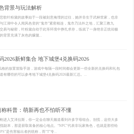
角色背景与玩法解析
悲歌叶粉黛的故事始于一段被刻意掩埋的过往，她并非生于武林世家，也非
与江湖中令人闻风色变的“鬼市”紧密相连，鬼市乃法外之地，汇聚三教九
交易与秘密，叶粉黛自幼于此等环境中挣扎求存，练就了一身绝非正统却极
背景充满了灰色的朦胧...
2026新鲜集合 地下城堡4兑换码2026
风格的放置冒险手游，游戏中每隔一段时间都会更新一些全新的兑换码和礼包
有哪些的可以参考地下城堡4兑换码2026最新汇总。...
简称科普：萌新再也不怕听不懂
刚进入艾泽拉斯，你一定会在聊天频道看到许多字母组合。别慌，这些大多
”指副本，那是获取装备的核心地点。“NPC”代表非玩家角色，也就是那些给
S”是伤害输出者的统称，而“T”专...