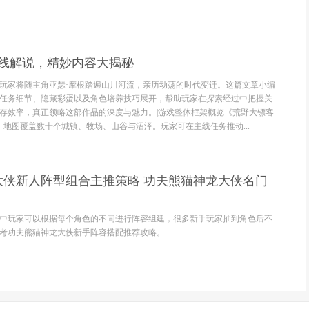
全线解说，精妙内容大揭秘
玩家将随主角亚瑟·摩根踏遍山川河流，亲历动荡的时代变迁。这篇文章小编
任务细节、隐藏彩蛋以及角色培养技巧展开，帮助玩家在探索经过中把握关
存效率，真正领略这部作品的深度与魅力。|游戏整体框架概览《荒野大镖客
，地图覆盖数十个城镇、牧场、山谷与沼泽。玩家可在主线任务推动...
大侠新人阵型组合主推策略 功夫熊猫神龙大侠名门
中玩家可以根据每个角色的不同进行阵容组建，很多新手玩家抽到角色后不
考功夫熊猫神龙大侠新手阵容搭配推荐攻略。...