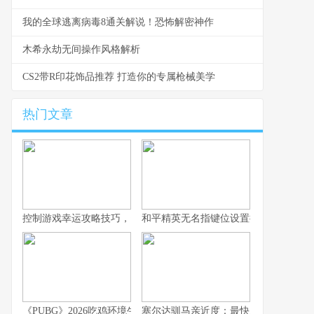
我的全球逃离病毒8通关解说！恐怖解密神作
木希永劫无间操作风格解析
CS2带R印花饰品推荐 打造你的专属枪械美学
热门文章
控制游戏幸运攻略技巧，资深玩家的深度思索
和平精英无名指键位设置推荐：操作更
《PUBG》2026吃鸡环境生变：当前最值得练的枪械组合
塞尔达驯马亲近度：最快刷满的喂养方